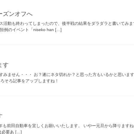
ーズンオフへ
活動も終わってしまったので、後半戦の結果をダラダラと書いてみますね（笑）。
イベント「niseko han […]
ます
すみません・・・ お？遂にネタ切れか？と思った方もいるかと思います
そろそろ記事をアップしますね！
す
年も前田自動車を宜しくお願いいたします。 いやー元旦から降ります
要あ […]