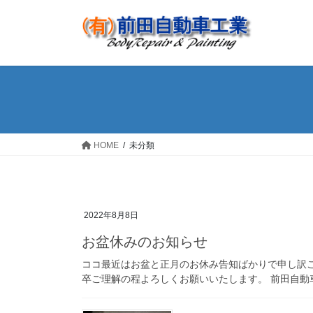
コ
ナ
ン
ビ
テ
ゲ
ン
ー
ツ
シ
へ
ョ
ス
ン
キ
に
ッ
移
HOME
未分類
プ
動
2022年8月8日
お盆休みのお知らせ
ココ最近はお盆と正月のお休み告知ばかりで申し訳ご
卒ご理解の程よろしくお願いいたします。 前田自動