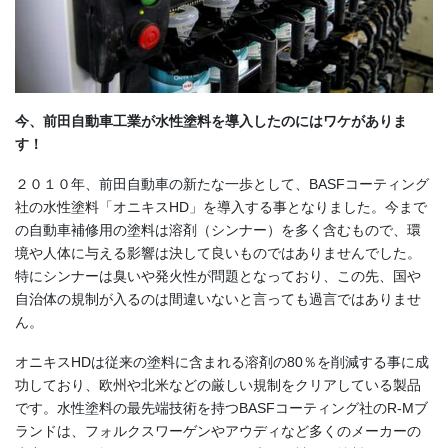
今、前田自動車工業が水性塗料を導入したのにはワケがありま
す！
２０１０年、前田自動車の新たな一歩として、BASFコーティング
社の水性塗料「オニキスHD」を導入する事となりました。今まで
の自動車補修用の塗料は溶剤（シンナー）を多く含むもので、環
境や人体に与える影響は決して良いものではありませんでした。
特にシンナーは臭いや発火性が問題となっており、この先、国や
自治体の規制が入るのは間違いないと言っても過言ではありませ
ん。
オニキスHDは従来の塗料に含まれる溶剤の80％を削減する事に成
功しており、欧州や北米などの厳しい規制をクリアしている製品
です。水性塗料の最先端技術を持つBASFコーティング社のR-Mブ
ランドは、フォルクスワーゲンやアウディなど多くのメーカーの