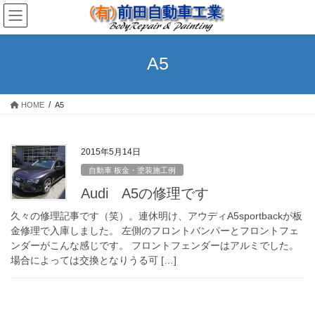
コ
ナ
ン
ビ
テ
ゲ
ン
ー
A5
ツ
シ
へ
ョ
ス
ン
HOME
A5
キ
に
ッ
移
プ
動
2015年5月14日
自動車 板金・塗装施工例
Audi A5の修理です
久々の修理記事です（笑）。連休明け、アウディA5sportbackが板
金修理で入庫しました。 左側のフロントバンパーとフロントフェ
ンダーがこんな感じです。 フロントフェンダーはアルミでした。
場合によっては交換となりうる可 […]