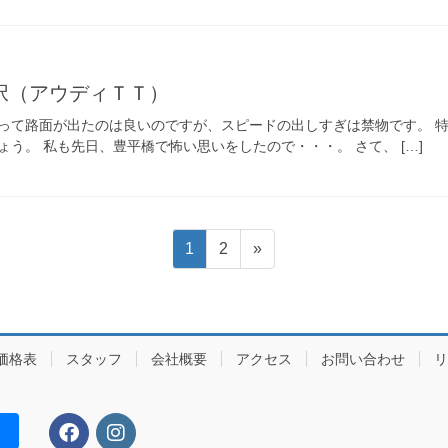
択（アウディＴＴ）
って路面が出たのは良いのですが、スピードの出しすぎは禁物です。 
う。 私も先日、豊平橋で怖い思いをしたので・・・。 さて、 […]
固
固
1
2
»
定
定
ペ
ペ
ー
ー
ジ
ジ
価格表
スタッフ
会社概要
アクセス
お問い合わせ
リ