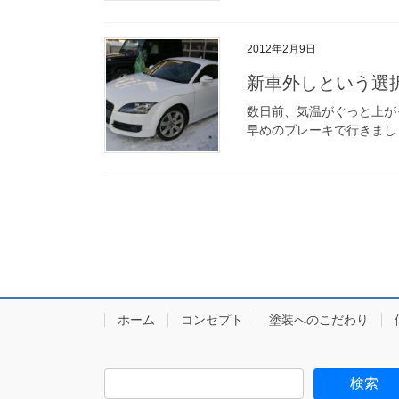
2012年2月9日
新車外しという選
数日前、気温がぐっと上が
早めのブレーキで行きましょ
投
稿
ナ
ビ
ホーム
コンセプト
塗装へのこだわり
ゲ
ー
シ