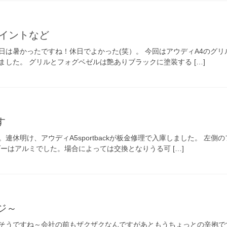
ルペイントなど
日は暑かったですね！休日でよかった(笑）。 今回はアウディA4のグ
した。 グリルとフォグベゼルは艶ありブラックに塗装する […]
す
連休明け、アウディA5sportbackが板金修理で入庫しました。 左
ーはアルミでした。場合によっては交換となりうる可 […]
ジ～
そうですね～会社の前もザクザクなんですがあともうちょっとの辛抱で