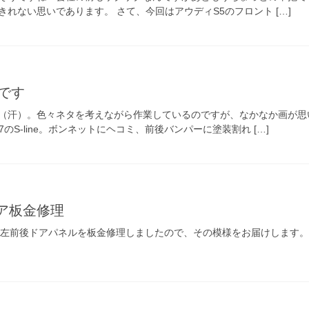
れない思いであります。 さて、今回はアウディS5のフロント […]
です
（汗）。色々ネタを考えながら作業しているのですが、なかなか画が思
のS-line。ボンネットにヘコミ、前後バンパーに塗装割れ […]
ア板金修理
の左前後ドアパネルを板金修理しましたので、その模様をお届けします。