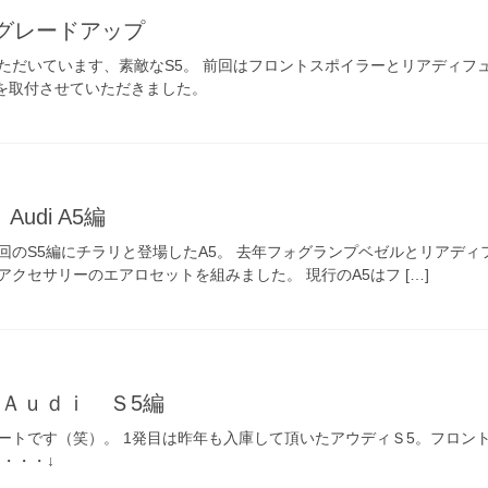
グレードアップ
ただいています、素敵なS5。 前回はフロントスポイラーとリアディフ
プを取付させていただきました。
udi A5編
回のS5編にチラリと登場したA5。 去年フォグランプベゼルとリアデ
クセサリーのエアロセットを組みました。 現行のA5はフ […]
Ａｕｄｉ Ｓ5編
ートです（笑）。 1発目は昨年も入庫して頂いたアウディＳ5。フロン
・・・↓