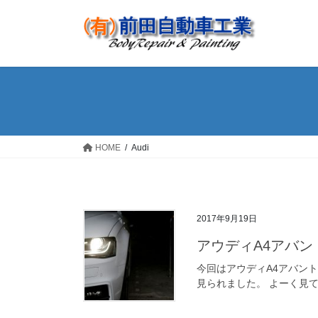
コ
ナ
ン
ビ
テ
ゲ
ン
ー
ツ
シ
へ
ョ
ス
ン
キ
に
ッ
移
HOME
Audi
プ
動
2017年9月19日
アウディA4アバン
今回はアウディA4アバン
見られました。 よーく見て