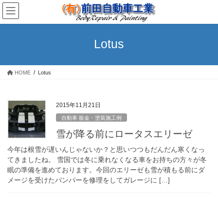
コ
ナ
ン
ビ
テ
ゲ
ン
ー
Lotus
ツ
シ
へ
ョ
ス
ン
HOME
Lotus
キ
に
ッ
移
プ
動
2015年11月21日
自動車 板金・塗装施工例
雪が降る前にロータスエリーゼ
今年は根雪が遅いんじゃないか？と思いつつもだんだん寒くなっ
てきましたね。 雪国では冬に乗れなくなる車をお持ちの方々が冬
眠の準備を進めております。今回のエリーゼも雪が積もる前にダ
メージを受けたバンパーを修理をしてガレージに […]