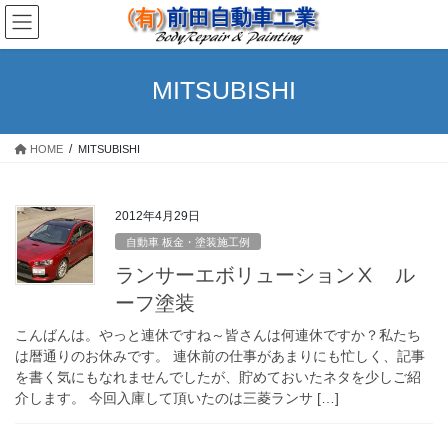
コ
ナ
ン
ビ
テ
ゲ
ン
ー
MITSUBISHI
ツ
シ
へ
ョ
ス
ン
HOME
MITSUBISHI
キ
に
ッ
移
プ
動
2012年4月29日
自動車 板金・塗装施工例
ランサーエボリューションⅩ ル
ーフ塗装
こんばんは。やっと連休ですね～皆さんは何連休ですか？私たち
は暦通りのお休みです。 連休前の仕事があまりにも忙しく、記事
を書く気にもなれませんでしたが、貯めておいたネタを少しご紹
介します。 今回入庫して頂いたのは三菱ランサ […]