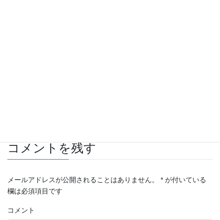
ポルシェ911（Type997)のエンジンフード交換＆ウィング取付
2017年9月29日
958カイエンＳを同色化
2017年3月27日
自動車 板金・塗装施工例
カテゴリー
porsche
タグ
コメントを残す
メールアドレスが公開されることはありません。
*
が付いている
欄は必須項目です
コメント