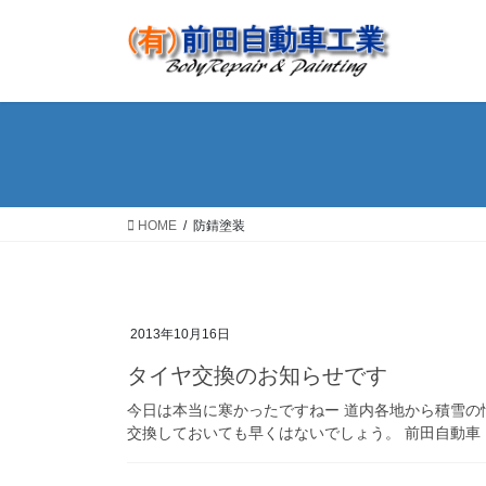
コ
ナ
ン
ビ
テ
ゲ
ン
ー
ツ
シ
へ
ョ
ス
ン
キ
に
ッ
移
HOME
防錆塗装
プ
動
2013年10月16日
タイヤ交換のお知らせです
今日は本当に寒かったですねー 道内各地から積雪の
交換しておいても早くはないでしょう。 前田自動車 [