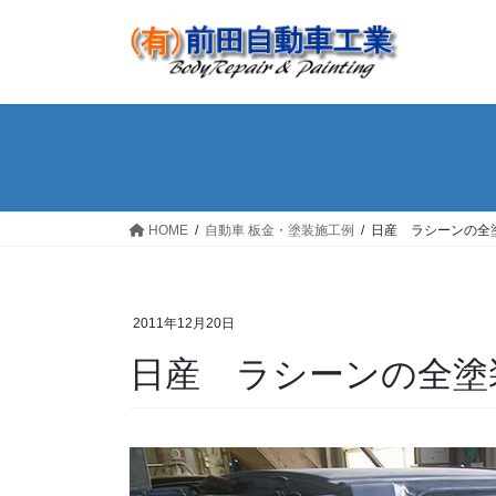
コ
ナ
ン
ビ
テ
ゲ
ン
ー
ツ
シ
へ
ョ
ス
ン
キ
に
ッ
移
HOME
自動車 板金・塗装施工例
日産 ラシーンの全
プ
動
2011年12月20日
日産 ラシーンの全塗