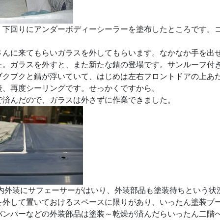
、下回りにアンダーボディーシーラーを塗布したところです。
さんに来てもらいガラスを外してもらいます。なかなか手を出
た。ガラスを外すと、また新たな錆の登場です。サンルーフ付
ブクブクと錆が浮いていて、はじめは左右フロントドアの上あ
後、再度シーリングです。せっかくですから。
で済んだので、ガラスは外さずに作業できました。
内外装にサフェーサーがはいり、外装部品も塗装待ちという状
を外して置いておけるスペースに限りがあり、いったん塗装ブ
バンパーなどの外装部品は塗装～乾燥が済んだらいったん二階