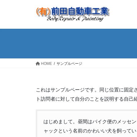
コ
ナ
ン
ビ
テ
ゲ
ン
ー
ツ
シ
へ
ョ
ス
ン
キ
に
ッ
移
HOME
サンプルページ
プ
動
これはサンプルページです。同じ位置に固定さ
ト訪問者に対して自分のことを説明する自己
はじめまして。昼間はバイク便のメッセン
ャックという名前のかわいい犬を飼っていま