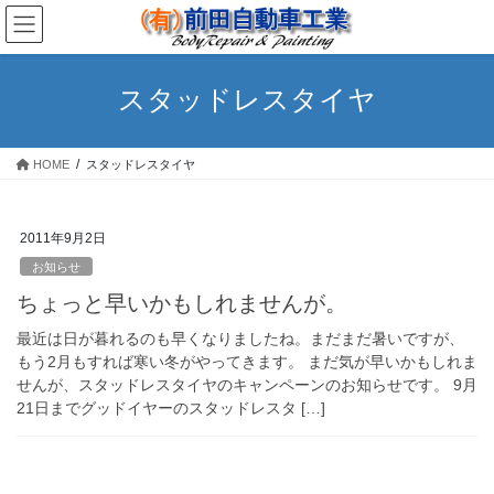
コ
ナ
ン
ビ
テ
ゲ
ン
ー
スタッドレスタイヤ
ツ
シ
へ
ョ
ス
ン
HOME
スタッドレスタイヤ
キ
に
ッ
移
プ
動
2011年9月2日
お知らせ
ちょっと早いかもしれませんが。
最近は日が暮れるのも早くなりましたね。まだまだ暑いですが、
もう2月もすれば寒い冬がやってきます。 まだ気が早いかもしれま
せんが、スタッドレスタイヤのキャンペーンのお知らせです。 9月
21日までグッドイヤーのスタッドレスタ […]