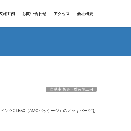
装施工例
お問い合わせ
アクセス
会社概要
自動車 板金・塗装施工例
ンツGL550（AMGパッケージ）のメッキパーツを