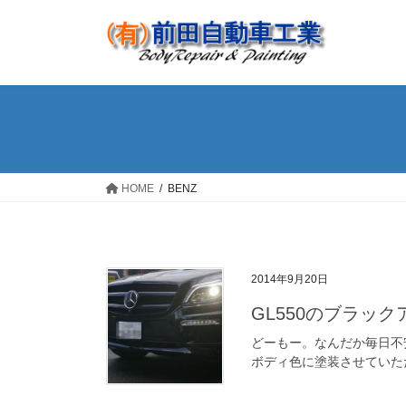
コ
ナ
ン
ビ
テ
ゲ
ン
ー
ツ
シ
へ
ョ
ス
ン
キ
に
ッ
移
HOME
BENZ
プ
動
2014年9月20日
GL550のブラッ
どーもー。なんだか毎日不
ボディ色に塗装させていただ