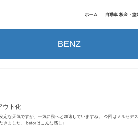
ホーム
自動車 板金・塗
BENZ
クアウト化
安定な天気ですが、一気に秋へと加速していますね。 今回はメルセデスベ
きました。 beforはこんな感じ↓