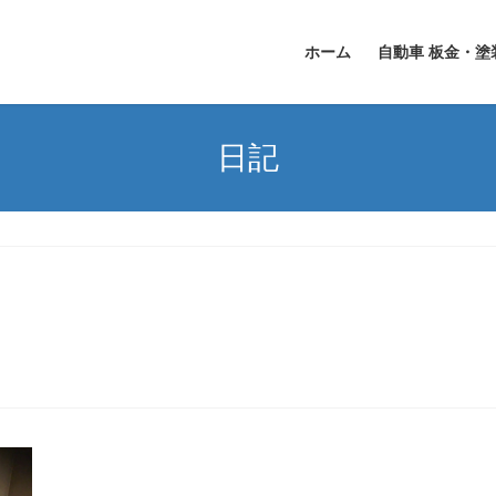
ホーム
自動車 板金・塗
日記