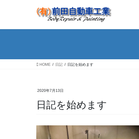
コ
ナ
ン
ビ
テ
ゲ
ン
ー
ツ
シ
へ
ョ
ス
ン
キ
に
ッ
移
HOME
日記
日記を始めます
プ
動
2020年7月13日
日記を始めます