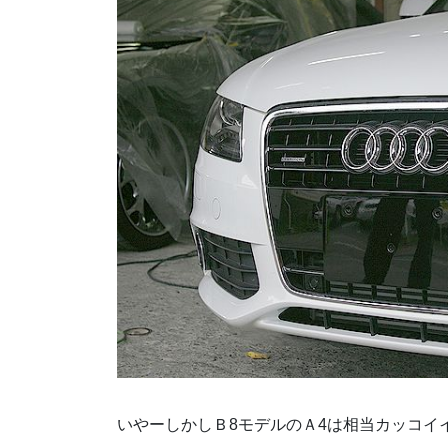
いやーしかしＢ8モデルのＡ4は相当カッコイ