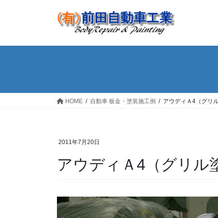
コ
ナ
ン
ビ
テ
ゲ
ン
ー
ツ
シ
へ
ョ
ス
ン
キ
に
ッ
移
HOME
自動車 板金・塗装施工例
アウディＡ4（グリ
プ
動
2011年7月20日
アウディＡ4（グリル