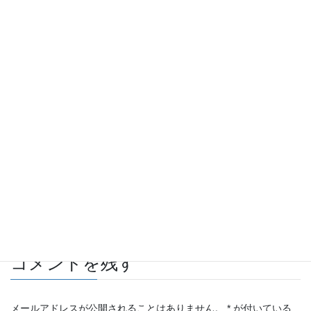
Facebook
twitter
Hatena
LINE
Pocket
Copy
自動車 板金・塗装施工例
カテゴリー
防錆処理
タグ
コメントを残す
メールアドレスが公開されることはありません。
*
が付いている