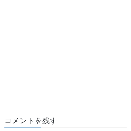
Hatena
LINE
Pocket
Copy
関連記事
AMG SLK55 バンパー修理
2012年6月2日
自動車 板金・塗装施工例
カテゴリー
BENZ、AMG
タグ
コメントを残す